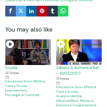
Leadership al Maschile e Femminile
,
Psicologia di Comunità
You may also like
03:19
Scuola
Sabato & domenica Rai1
7
views
– 10/02/2007
1
views
Educazione Socio Affettiva
Casa e Scuola
,
Educazione Socio Affettiva
Empowerment
,
Casa e Scuola
,
Psicologia di Comunità
Gruppi e Identità
,
Influenza Mass-Media su
Emozioni e Comportamenti