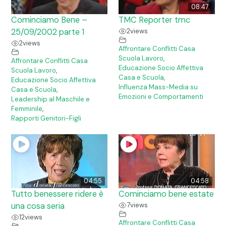
08:47
Cominciamo Bene –
TMC Reporter tmc
25/09/2002 parte 1
2
views
2
views
Affrontare Conflitti Casa
Scuola Lavoro
,
Affrontare Conflitti Casa
Educazione Socio Affettiva
Scuola Lavoro
,
Casa e Scuola
,
Educazione Socio Affettiva
Influenza Mass-Media su
Casa e Scuola
,
Emozioni e Comportamenti
Leadership al Maschile e
Femminile
,
Rapporti Genitori-Figli
04:55
04:58
Tutto benessere ridere è
Cominciamo bene estate
una cosa seria
7
views
12
views
Affrontare Conflitti Casa