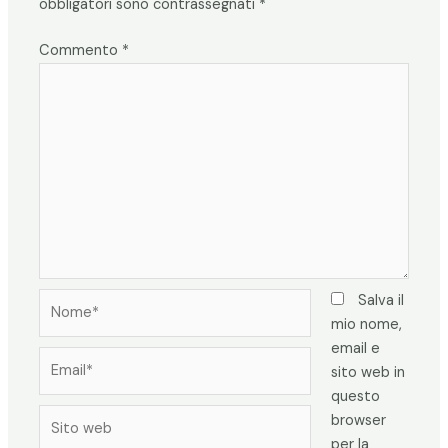
obbligatori sono contrassegnati
*
Commento
*
Nome*
Salva il
mio nome,
email e
Email*
sito web in
questo
Sito
browser
web
per la