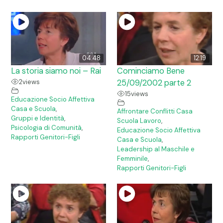
04:48
12:19
La storia siamo noi – Rai
Cominciamo Bene
2
views
25/09/2002 parte 2
15
views
Educazione Socio Affettiva
Casa e Scuola
,
Affrontare Conflitti Casa
Gruppi e Identità
,
Scuola Lavoro
,
Psicologia di Comunità
,
Educazione Socio Affettiva
Rapporti Genitori-Figli
Casa e Scuola
,
Leadership al Maschile e
Femminile
,
Rapporti Genitori-Figli