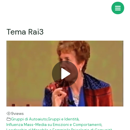
Vai
Main
al
Men
contenuto
Tema Rai3
9
views
Gruppi di Autoaiuto
,
Gruppi e Identità
,
Influenza Mass-Media su Emozioni e Comportamenti
,