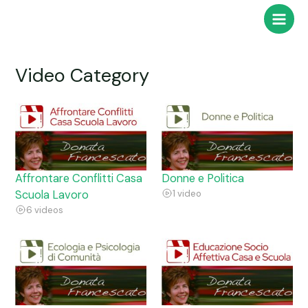
Skip
Main
to
Men
content
Video Category
Affrontare Conflitti Casa
Donne e Politica
Scuola Lavoro
1 video
6 videos