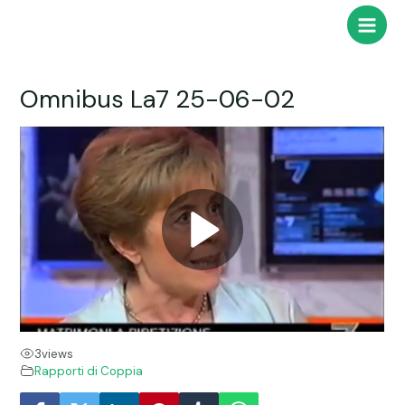
Vai
Main
al
Men
contenuto
Omnibus La7 25-06-02
3
views
Rapporti di Coppia