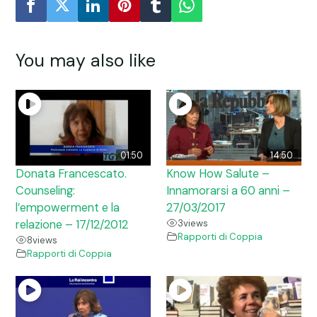
You may also like
01:50
14:50
Donata Francescato.
Know How Salute –
Counseling:
Innamorarsi a 60 anni –
l’empowerment e la
27/03/2017
relazione – 17/12/2012
3
views
Rapporti di Coppia
8
views
Rapporti di Coppia