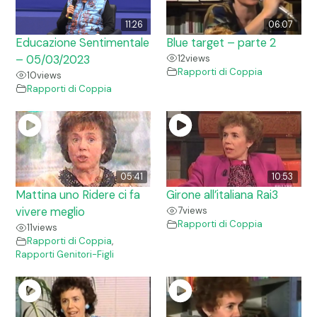
11:26
06:07
Educazione Sentimentale
Blue target – parte 2
– 05/03/2023
12
views
Rapporti di Coppia
10
views
Rapporti di Coppia
05:41
10:53
Mattina uno Ridere ci fa
Girone all’italiana Rai3
vivere meglio
7
views
Rapporti di Coppia
11
views
Rapporti di Coppia
,
Rapporti Genitori-Figli