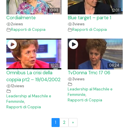
10:03
12:01
Cordialmente
Blue target – parte 1
2
views
3
views
Rapporti di Coppia
Rapporti di Coppia
10:21
06:24
Omnibus La crisi della
TvDonna Tmc 17 06
coppia pt2 – 19/04/2002
3
views
12
views
Leadership al Maschile e
Femminile
,
Leadership al Maschile e
Rapporti di Coppia
Femminile
,
Rapporti di Coppia
1
2
»