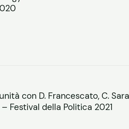
2020
nità con D. Francescato, C. Sarac
a – Festival della Politica 2021