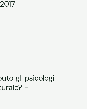
/2017
uto gli psicologi
turale? –