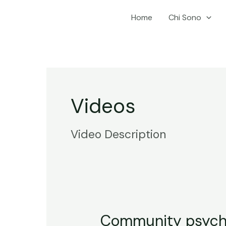
Vai
Home
Chi Sono
al
contenuto
Videos
Video Description
Community psycho
Community