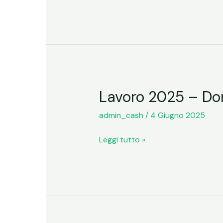
Docente
Universitaria
–
21/05/2014
Lavoro 2025 – Don
Lavoro
2025
admin_cash
/
4 Giugno 2025
–
Donata
Leggi tutto »
Francescato
–
Lavoro
e
vita
–