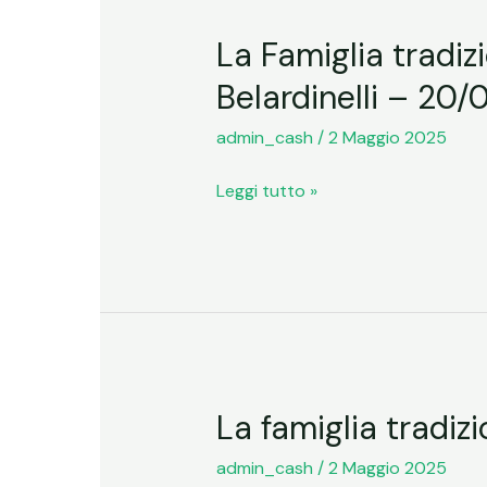
28/01/2017
La Famiglia tradiz
La
Famiglia
Belardinelli – 20
tradizionale
esiste
admin_cash
/
2 Maggio 2025
ancora
Leggi tutto »
–
dibattito
con
Sergio
Belardinelli
–
20/02/2023
La famiglia tradi
La
famiglia
admin_cash
/
2 Maggio 2025
tradizionale