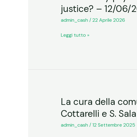
psychology
justice? – 12/06/
and
Covid-
admin_cash
/
22 Aprile 2026
19:
Leggi tutto »
Towards
an
environmental
justice?
–
12/06/2020
La cura della comu
La
cura
Cottarelli e S. Sal
della
comunità
admin_cash
/
12 Settembre 2025
con