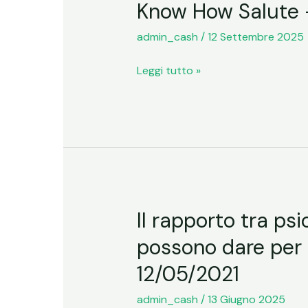
Know How Salute –
Know
How
admin_cash
/
12 Settembre 2025
Salute
–
Leggi tutto »
Innamorarsi
a
60
anni
–
27/03/2017
Il rapporto tra ps
Il
rapporto
possono dare per 
tra
12/05/2021
psicologia
ed
admin_cash
/
13 Giugno 2025