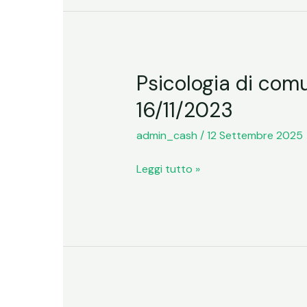
Psicologia di com
Psicologia
di
16/11/2023
comunità
|
admin_cash
/
12 Settembre 2025
Presentazione
Leggi tutto »
del
corso
UNINETTUNO
–
16/11/2023