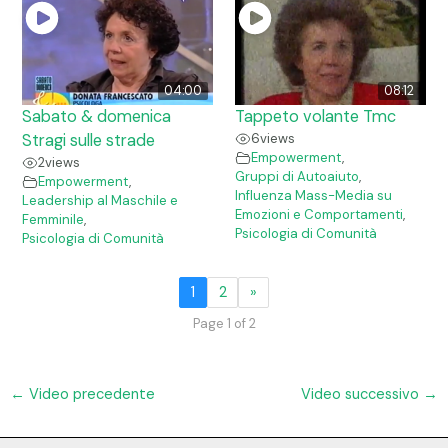
04:00
08:12
Sabato & domenica
Tappeto volante Tmc
Stragi sulle strade
6
views
Empowerment
,
2
views
Gruppi di Autoaiuto
,
Empowerment
,
Influenza Mass-Media su
Leadership al Maschile e
Emozioni e Comportamenti
,
Femminile
,
Psicologia di Comunità
Psicologia di Comunità
1
2
»
Page 1 of 2
←
Video precedente
Video successivo
→