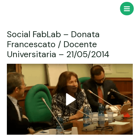
Vai
Main
al
Men
contenuto
Social FabLab – Donata
Francescato / Docente
Universitaria – 21/05/2014