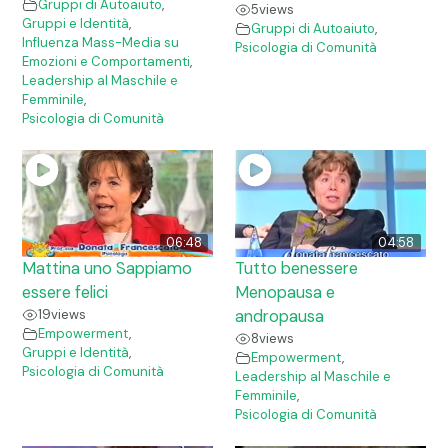
Gruppi di Autoaiuto
,
5
views
Gruppi e Identità
,
Gruppi di Autoaiuto
,
Influenza Mass-Media su
Psicologia di Comunità
Emozioni e Comportamenti
,
Leadership al Maschile e
Femminile
,
Psicologia di Comunità
06:48
04:58
Mattina uno Sappiamo
Tutto benessere
essere felici
Menopausa e
19
views
andropausa
Empowerment
,
8
views
Gruppi e Identità
,
Empowerment
,
Psicologia di Comunità
Leadership al Maschile e
Femminile
,
Psicologia di Comunità