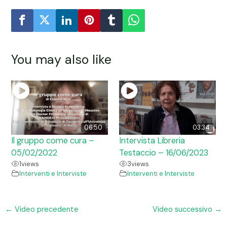
You may also like
06:50
03:34
Il gruppo come cura –
Intervista Libreria
05/02/2022
Testaccio – 16/06/2023
1
views
3
views
Interventi e Interviste
Interventi e Interviste
←
Video precedente
Video successivo
→