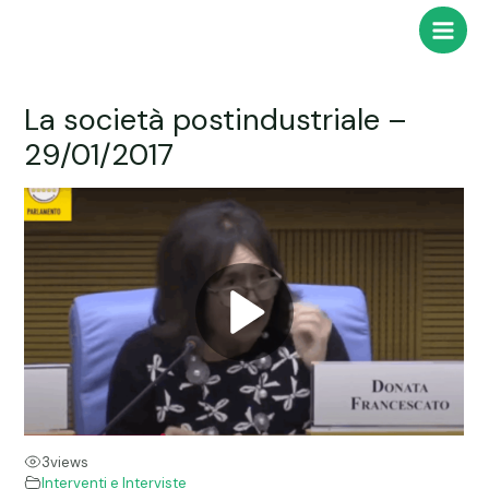
Vai
Main
al
Men
contenuto
La società postindustriale –
29/01/2017
3
views
Interventi e Interviste