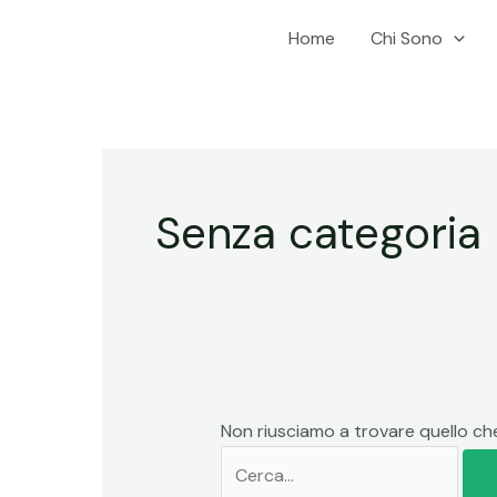
Vai
Cerca:
Home
Chi Sono
al
contenuto
Senza categoria
Non riusciamo a trovare quello che